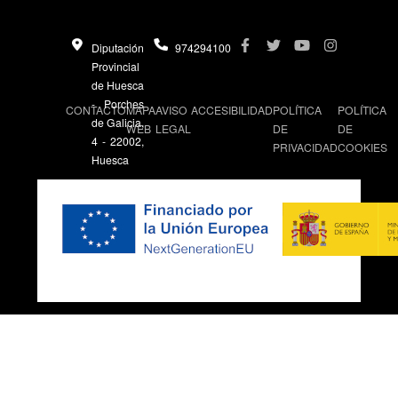
Diputación
974294100
Provincial
de Huesca
- Porches
CONTACTO
MAPA
AVISO
ACCESIBILIDAD
POLÍTICA
POLÍTICA
de Galicia,
WEB
LEGAL
DE
DE
4 - 22002,
PRIVACIDAD
COOKIES
Huesca